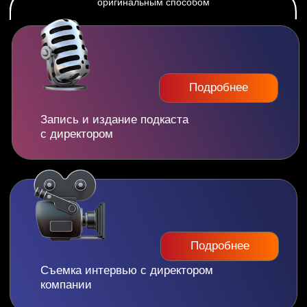
площадки
Пройдите наш квиз, чтобы подобрать
идеальное место для Вашего Корпоратива
2.0
Пройти квиз
Рекомендуем также