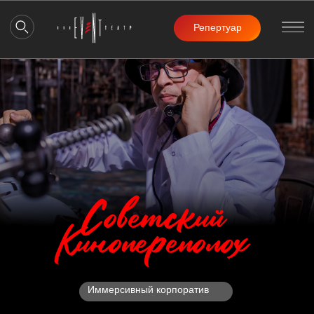
Репертуар
Иммерсивный корпоратив
Заказать звонок
Машина профессора Тимофеева отправила не в прошлое, а в мир
советских комедий. Джентльмены удачи провернут операцию «Ы»,
а Трус, Балбес и Бывалый станцуют твист в царских палатах.