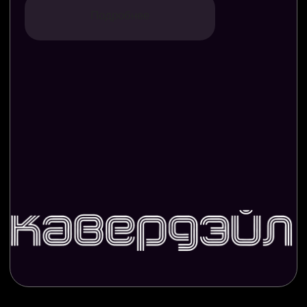
Театр это скучно?
Да что вы говорите!
Перейти в кинотеатр
Наш репертуар
на любой вкус
В Репертуар
КОРПОРАТИВЫ 2.0