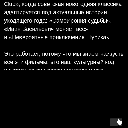
любимые песни, легендарные крылатые
фразы из фильмов с современным языком,
шутками про компанию и сотрудников.
Эксперимент профессора Тимофеева
вышел из-под контроля, звучит взрыв, и вот
уже сотрудник милиции, обращаясь к залу,
предлагает наряд на ликёро-водочный
завод. Через несколько минут вместе
с горячим пойдёт «тёпленькая» и Женя
Лукашин споёт «Арию московского гостя»,
а танцевальный перерыв откроет твист
от Бывалого.
Известные артисты и музыканты могут