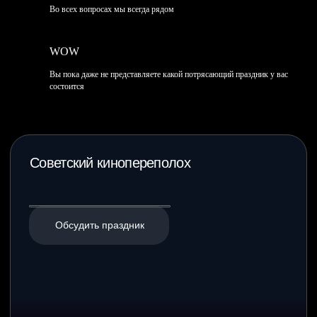
Во всех вопросах мы всегда рядом
WOW
Вы пока даже не представляете какой потрясающий праздник у вас
состоится
Спецпредложение
Кавер-шоу группы «Кавердэйл» со скидкой
на вашем празднике при заказе любой программы
в Event-Театре
Подробнее