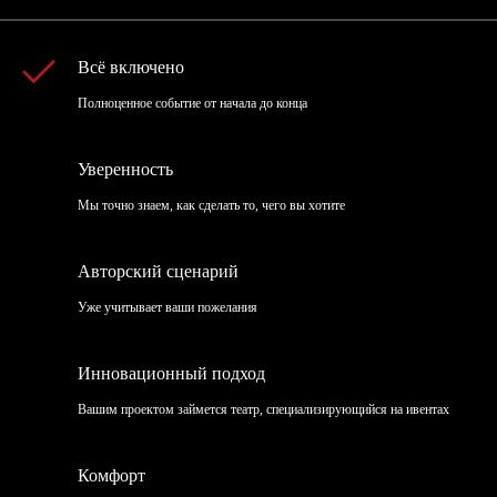
Всё включено
Подробнее
Съемка интервью с директором
Полноценное событие от начала до конца
компании
Уверенность
Мы точно знаем, как сделать то, чего вы хотите
Подробнее
Авторский сценарий
Розыгрыш «подсадной
гость»
Уже учитывает ваши пожелания
Инновационный подход
Написание и запись песни с вами и нашими
вокалистами и музыкантами
Вашим проектом займется театр, специализирующийся на ивентах
Подробнее
Комфорт