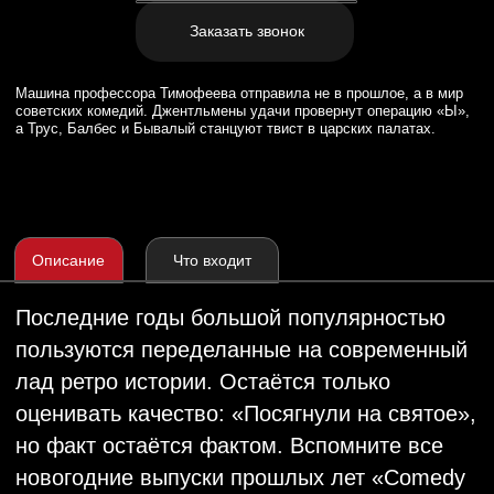
Описание
Что входит
Последние годы большой популярностью
пользуются переделанные на современный
лад ретро истории. Остаётся только
оценивать качество: «Посягнули на святое»,
но факт остаётся фактом. Вспомните все
новогодние выпуски прошлых лет «Comedy
Club», когда советская новогодняя классика
адаптируется под актуальные истории
уходящего года: «СамоИрония судьбы»,
«Иван Васильевич меняет всё»
и «Невероятные приключения Шурика».
Это работает, потому что мы знаем наизусть
все эти фильмы, это наш культурный код,
и к тому же они ассоциируются у нас
с Новым годом. Поэтому мы решили
устроить «Советский кинопереполох» прямо
на корпоративе. В сценарии мы объединим