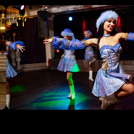
сыграть роли в этой постановке.
Закажите этот event-спектакль
с участием звёзд
Хотите просто праздник
с ведущим и конкурсами
в этом году?
Поможем
Ведущий +
Группа «Кавердэйл»
Ведущий из театра с программой Корпоратива 2.0,
написанной профессиональными сценаристами
Входит:
Программа банкета
от сценарно-режиссерской
мастерской
Ведущий — профессиональный event-актер
театра
Event-диджей с комплектом звука и света