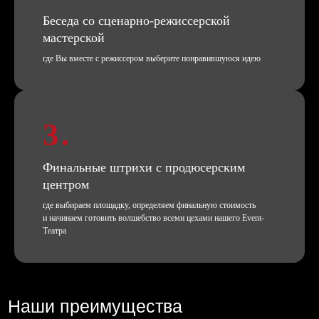
Беседа со сценарно-режиссерской
мастерской
где Вы вместе с режиссером выберите понравившуюся идею
Дополнительные фишки, чтобы
праздник начинался уже сегодня
3.
Финальные штрихи с продюсерским
Пригласите всех на праздник самым
центром
оригинальным способом
где выбираем площадку, определяем финальную стоимость
и начинаем готовить волшебство всеми цехами нашего Event-
Театра
Подробнее
Запись и издание подкаста
с директором