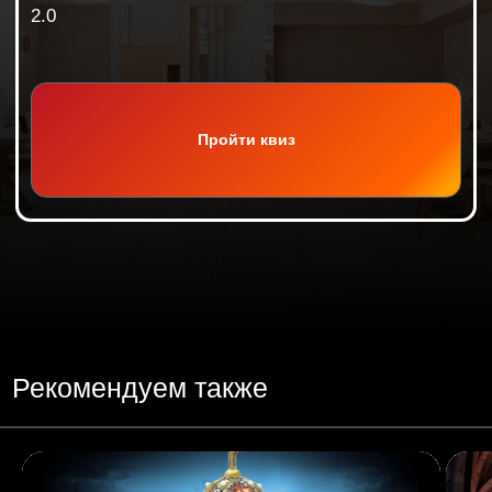
Обсудим
Ваш праздник
?
Остались вопросы? Или готовы обсудить Ваш
праздник? Заполните простую форму и мы
с вами свяжемся
Заказать
Нажимая на кнопку, Вы соглашаетесь с
Политикой
конфиденциальности