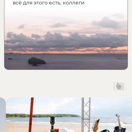
вакансиями на нашем сайте
Помощник режиссера и сценарист
Писать сценарии, проводить репетиции,
следить за труппой
Тестовое задание
Отправить готовое задание
Помощник декоратора, бутафор,
реквизитор
Тестовое задание