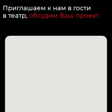
ИНН 026820069123
© Санкт-Петербург
Event-Театр
2026
Организация событий с полным погружением участников
в действие. Иммерсивные спектакли, корпоративы и тимбилдинги,
свадебные постановки, розыгрыши и сюрпризы, рекламные
активности, инфоповоды, конфиденциальные события в любом
городе мира — любые начинания, которые Вас вдохновляют.
Пользуясь сайтом и оставляя свои данные
вы соглашаетесь с политикой
в отношении
обработки персональных данных