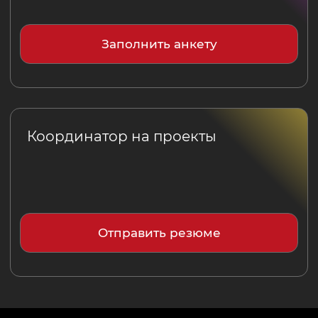
О нас
Отзывы
Репертуар
Услуги
Корпоративы
Свадьбы
Иммерсивные шоу
Дни рождения
Куйбышева, 5
Представительство в Калининграде
Пражский бульвар, 3/2
+7 (812) 679-81-12
Связаться с нами