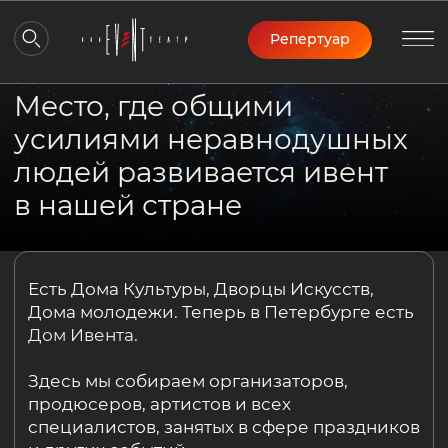
Репертуар
Место, где общими
усилиями неравнодушных
людей развивается ивент
в нашей стране
Есть Дома Культуры, Дворцы Искусств,
Дома молодежи. Теперь в Петербурге есть
Дом Ивента
.
Здесь мы собираем организаторов,
продюсеров, артистов и всех
специалистов, занятых в сфере праздников
и других событий.
Не будет лозунгов и громких слов.
Просто если лично тебя что-то
не устраивает в нынешнем состоянии дел,
чувствуешь, что праздники — это больше,
чем просто праздники, обрати внимание
на эту инициативу. Возможно, здесь есть