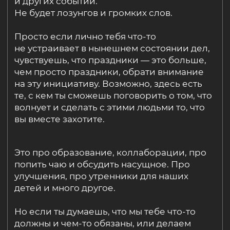
те, с кем ты сможешь поговорить о том, что
волнует и сделать с этими людьми то, что
вы вместе захотите.
Это про образование, коллаборации, про
попить чаю и обсудить насущное. Про
улучшения, про утренники для наших
детей и много другое.
Но если ты думаешь, что мы тебе что-то
должны и чем-то обязаны, или делаем
недостаточно, или что слишком много
на себя берем и у нас ничего не выйдет,
пожалуйста, вспомни шутку полковника
Владимира Яковлева из сериала
«Полицейский с Рублевки» про местность.