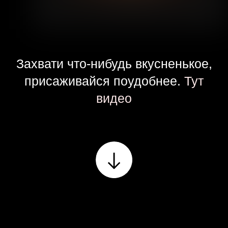
видео