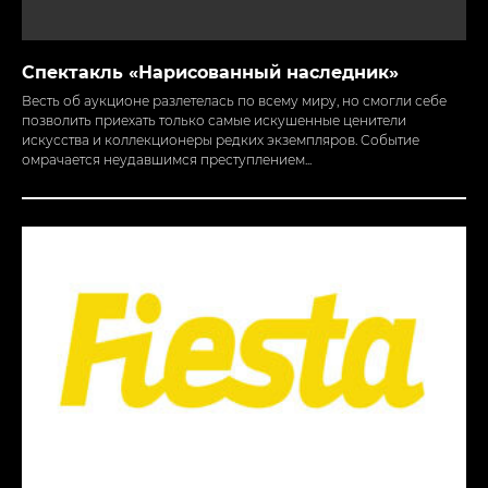
Спектакль «Нарисованный наследник»
Весть об аукционе разлетелась по всему миру, но смогли себе
позволить приехать только самые искушенные ценители
Обсудим
Ваш праздник
?
искусства и коллекционеры редких экземпляров. Событие
омрачается неудавшимся преступлением...
Остались вопросы? Или готовы обсудить
Ваш праздник? Заполните простую
форму и мы с вами свяжемся
Заказать
Нажимая на кнопку, Вы соглашаетесь с
Политикой конфиденциальности