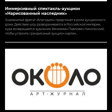
Иммерсивный спектакль-аукцион
«Нарисованный наследник»
Знаменитый фрегат «Благодать» предстанет в роли аукционного
дома. Действие шоу разворачивается в Российской империи,
куда возвращается художник Вениамин Павлович Никольский,
чтобы устроить грандиозный аукцион картин...
О нас
Отзывы
Репертуар
Услуги
Корпоративы
Свадьбы
Иммерсивные шоу
Дни рождения
Куйбышева, 5
Представительство в Калининграде
Пражский бульвар, 3/2
+7 (812) 679-81-12
Связаться с нами