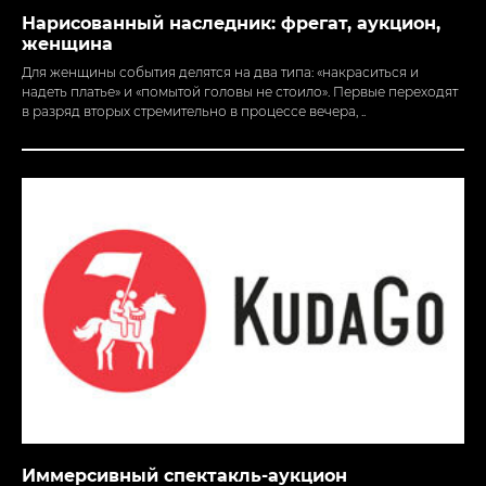
Нарисованный наследник: фрегат, аукцион,
женщина
Для женщины события делятся на два типа: «накраситься и
надеть платье» и «помытой головы не стоило». Первые переходят
в разряд вторых стремительно в процессе вечера, ..
ИНН 026820069123
© Санкт-Петербург
Event-Театр
2026
Организация событий с полным погружением участников
в действие. Иммерсивные спектакли, корпоративы и тимбилдинги,
свадебные постановки, розыгрыши и сюрпризы, рекламные
активности, инфоповоды, конфиденциальные события в любом
городе мира — любые начинания, которые Вас вдохновляют.
Пользуясь сайтом и оставляя свои данные
вы соглашаетесь с политикой
в отношении
обработки персональных данных
Иммерсивный спектакль-аукцион