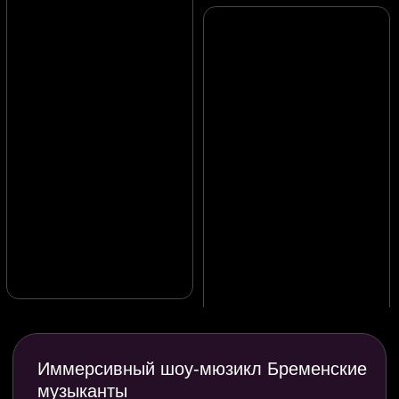
ИНН 026820069123
© Санкт-Петербург
Event-Театр
2026
Организация событий с полным погружением участников в действие.
Иммерсивные спектакли, корпоративы и тимбилдинги, свадебные
постановки, розыгрыши и сюрпризы, рекламные активности, инфоповоды,
конфиденциальные события в любом городе мира — любые начинания,
которые Вас вдохновляют.
Пользуясь сайтом и оставляя свои данные
вы соглашаетесь с политикой
в отношении
обработки персональных данных