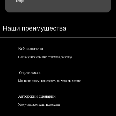
Театра
Подробнее
Съемка интервью с директором
компании
Всё включено
Подробнее
Розыгрыш «подсадной
Полноценное событие от начала до конца
гость»
Уверенность
Написание и запись песни с вами и нашими
Мы точно знаем, как сделать то, чего вы хотите
вокалистами и музыкантами
Подробнее
Авторский сценарий
Уже учитывает ваши пожелания