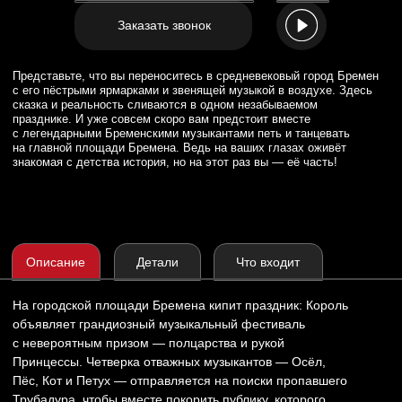
знакомая с детства история, но на этот раз вы — её часть!
Описание
Детали
Что входит
На городской площади Бремена кипит праздник: Король
объявляет грандиозный музыкальный фестиваль
с невероятным призом — полцарства и рукой
Принцессы. Четверка отважных музыкантов — Осёл,
Пёс, Кот и Петух — отправляется на поиски пропавшего
Трубадура, чтобы вместе покорить публику, которого
кстати играет один из гостей. Но коварный Король
готовит свой план — выдать дочь за заморского Принца.
Сможет ли дружба победить предрассудки? Удастся ли
музыкантам раскрыть талант Трубадура? И главное —
какую роль в этой истории уготовили именно вам?
Вы не просто наблюдаете за историей,
вы проживаете её. В этом калейдоскопе музыки, юмора
и неожиданных поворотов каждый найдёт что-то своё:
одни увидят искромётное шоу, другие почувствуют, как
оживают забытые детские мечты, а кто-то, возможно,
найдёт в себе смелость для новых свершений. Это
праздник, который не заканчивается с последним
аккордом
Главные действующие лица, актёры: