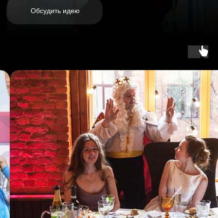
с участием звёзд
Хотите просто праздник
с ведущим и конкурсами
в этом году?
Поможем
Ведущий +
Группа «Кавердэйл»
Ведущий из театра с программой Корпоратива 2.0,
написанной профессиональными сценаристами
Входит:
Программа банкета
от сценарно-режиссерской
мастерской
Ведущий — профессиональный event-актер
театра
Event-диджей с комплектом звука и света
Координатор в день праздника
Авторский надзор за событием