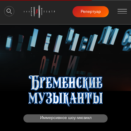
Репертуар
Иммерсивное шоу-мюзикл
Заказать звонок
Представьте, что вы переноситесь в средневековый город Бремен
с его пёстрыми ярмарками и звенящей музыкой в воздухе. Здесь
сказка и реальность сливаются в одном незабываемом
празднике. И уже совсем скоро вам предстоит вместе
с легендарными Бременскими музыкантами петь и танцевать
на главной площади Бремена. Ведь на ваших глазах оживёт