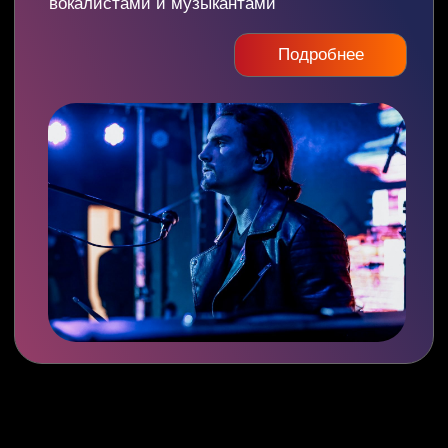
Театр это скучно?
Да что вы говорите!
Перейти в кинотеатр
Наш репертуар
на любой вкус
В Репертуар
КОРПОРАТИВЫ 2.0
айфон среди праздников