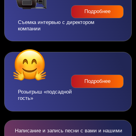
Иммерсивный шоу-мюзикл Бременские
музыканты
Обсудить праздник