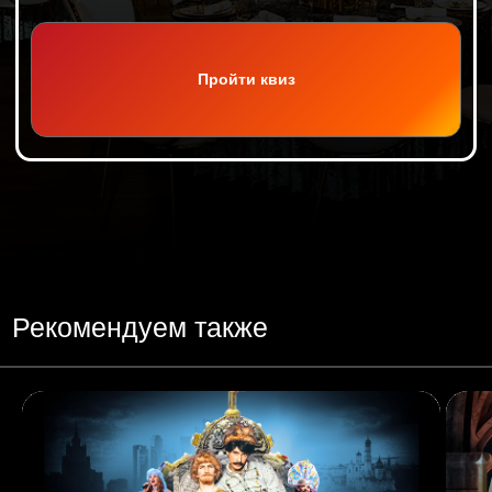
Обсудим
Ваш праздник
?
Остались вопросы? Или готовы обсудить Ваш
праздник? Заполните простую форму и мы
с вами свяжемся
Заказать
Нажимая на кнопку, Вы соглашаетесь с
Политикой
конфиденциальности