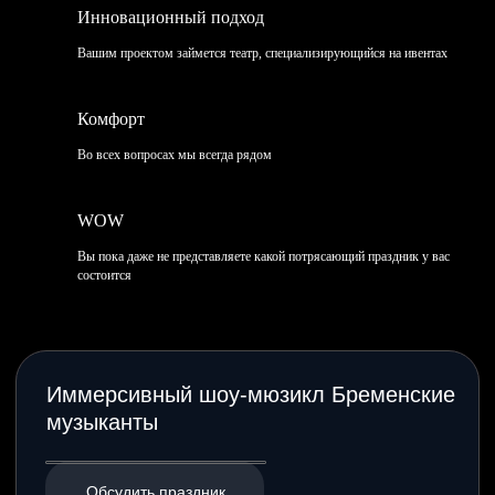
Инновационный подход
Вашим проектом займется театр, специализирующийся на ивентах
Комфорт
Во всех вопросах мы всегда рядом
Где проводить?
WOW
Лучшие рестораны, лофты и арт-пространства Санкт-
Вы пока даже не представляете какой потрясающий праздник у вас
Петербурга и Ленинградской области. Мы подберём
состоится
и предложим вам самые выгодные условия.
Поможем с подбором
площадки
Пройдите наш квиз, чтобы подобрать