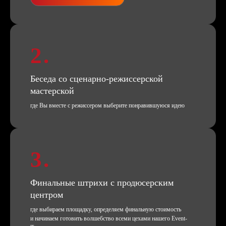
2.
Дополнительные фишки, чтобы
праздник начинался уже сегодня
Беседа со сценарно-режиссерской
мастерской
где Вы вместе с режиссером выберите понравившуюся идею
Пригласите всех на праздник самым
оригинальным способом
3.
Подробнее
Запись и издание подкаста
с директором
Финальные штрихи с продюсерским
центром
где выбираем площадку, определяем финальную стоимость
и начинаем готовить волшебство всеми цехами нашего Event-