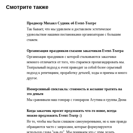
Смотрите также
Продюсер Михаил Судник об Event-Театре
Так бывает, что мы удивляем и доставляем эстетическое
удовольствие нашими постановками организаторам с большим
стажем.
Организация праздников глазами заказчиков Event-Театра
Организация праздников с которой сталкиваются заказчики
немного отличается от того, что стараемся пропагандировать мы.
Театральный подход к event приводит за собой более серьезный
подход к репетициям, проработку деталей, ходы и приемы и много
другое.
Иммерсивный спектакль: стоимость и желание тратить на
это деньги
Мы сравнивали наш гонорар с гонораром Агутина и группы Дюна
Когда заказчик просит предложить что-то новое, всегда
можно предложить Event-Театр :)
Не то, чтобы мы были слишком самоуверенными, но к нам правда
обращаются часто с запросами, которые формулируются
используя слова "как-то". Мы понимаем что с этим делать.